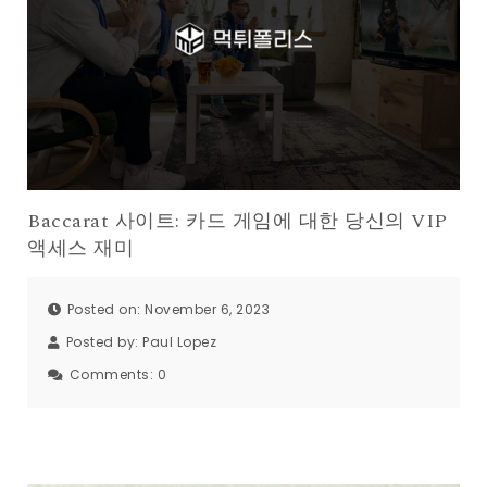
Baccarat 사이트: 카드 게임에 대한 당신의 VIP
액세스 재미
Posted on: November 6, 2023
Posted by:
Paul Lopez
Comments:
0