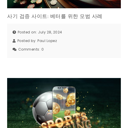
사기 검증 사이트: 베터를 위한 모범 사례
Posted on: July 28, 2024
Posted by:
Paul Lopez
Comments:
0