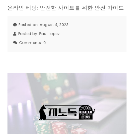
온라인 베팅: 안전한 사이트를 위한 안전 가이드
Posted on: August 4, 2023
Posted by:
Paul Lopez
Comments:
0