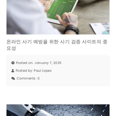
온라인 사기 예방을 위한 사기 검증 사이트의 중
요성
Posted on: January 7, 2025
Posted by:
Paul Lopez
Comments:
0