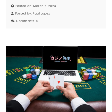
Posted on: March 6, 2024
Posted by:
Paul Lopez
Comments:
0