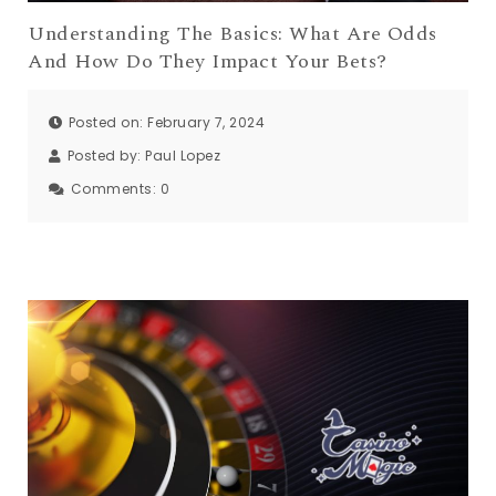
Understanding The Basics: What Are Odds
And How Do They Impact Your Bets?
Posted on: February 7, 2024
Posted by:
Paul Lopez
Comments:
0