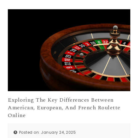
Exploring The Key Differences Between
American, European, And French Roulette
Online
Posted on: January 24, 2025