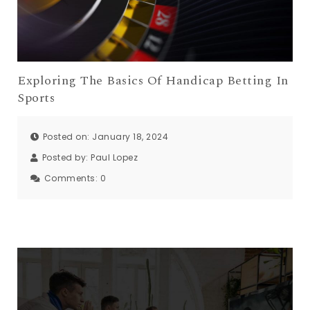
Exploring The Basics Of Handicap Betting In
Sports
Posted on: January 18, 2024
Posted by:
Paul Lopez
Comments:
0