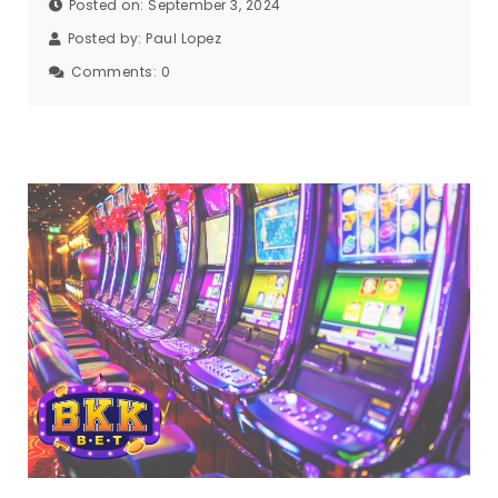
Posted on: September 3, 2024
Posted by:
Paul Lopez
Comments:
0