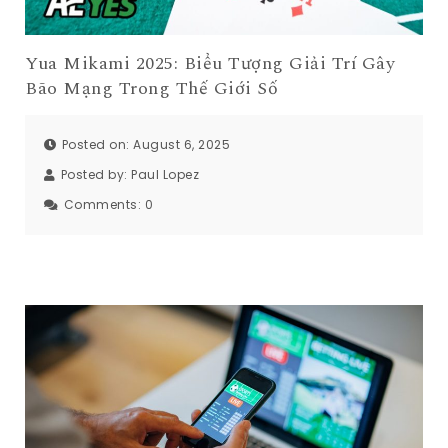
Yua Mikami 2025: Biểu Tượng Giải Trí Gây
Bão Mạng Trong Thế Giới Số
Posted on: August 6, 2025
Posted by:
Paul Lopez
Comments:
0