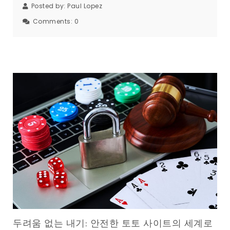
Posted by:
Paul Lopez
Comments:
0
두려움 없는 내기: 안전한 토토 사이트의 세계로