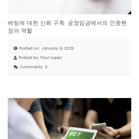
베팅에 대한 신뢰 구축: 공정임금에서의 인증현
장의 역할
Posted on: January 9, 2025
Posted by:
Paul Lopez
Comments:
0