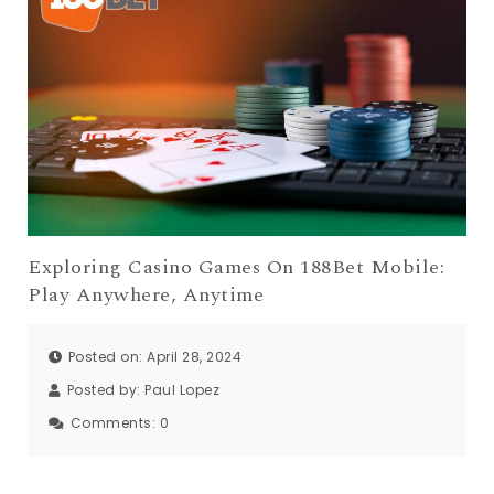
Exploring Casino Games On 188Bet Mobile:
Play Anywhere, Anytime
Posted on: April 28, 2024
Posted by:
Paul Lopez
Comments:
0