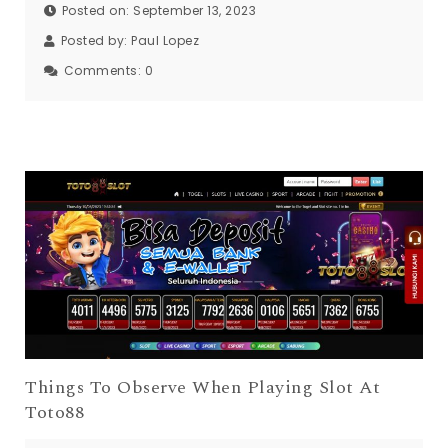
Posted on: September 13, 2023
Posted by:
Paul Lopez
Comments:
0
Things To Observe When Playing Slot At
Toto88