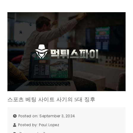
스포츠 베팅 사이트 사기의 5대 징후
Posted on: September 3, 2024
Posted by:
Paul Lopez