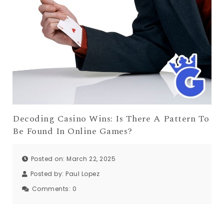
Decoding Casino Wins: Is There A Pattern To
Be Found In Online Games?
Posted on: March 22, 2025
Posted by:
Paul Lopez
Comments:
0