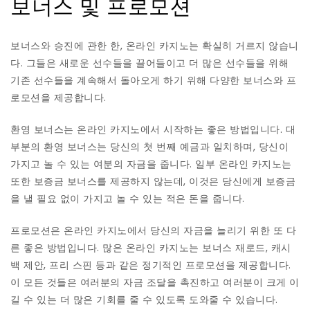
보너스 및 프로모션
보너스와 승진에 관한 한, 온라인 카지노는 확실히 거르지 않습니
다. 그들은 새로운 선수들을 끌어들이고 더 많은 선수들을 위해
기존 선수들을 계속해서 돌아오게 하기 위해 다양한 보너스와 프
로모션을 제공합니다.
환영 보너스는 온라인 카지노에서 시작하는 좋은 방법입니다. 대
부분의 환영 보너스는 당신의 첫 번째 예금과 일치하며, 당신이
가지고 놀 수 있는 여분의 자금을 줍니다. 일부 온라인 카지노는
또한 보증금 보너스를 제공하지 않는데, 이것은 당신에게 보증금
을 낼 필요 없이 가지고 놀 수 있는 적은 돈을 줍니다.
프로모션은 온라인 카지노에서 당신의 자금을 늘리기 위한 또 다
른 좋은 방법입니다. 많은 온라인 카지노는 보너스 재로드, 캐시
백 제안, 프리 스핀 등과 같은 정기적인 프로모션을 제공합니다.
이 모든 것들은 여러분의 자금 조달을 촉진하고 여러분이 크게 이
길 수 있는 더 많은 기회를 줄 수 있도록 도와줄 수 있습니다.