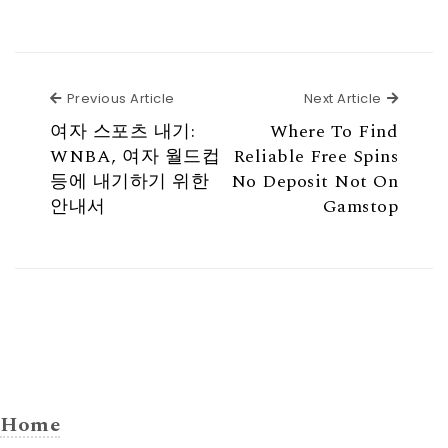
Previous Article
Next Ar
Previous Article
Next Article
여자 스포츠 내기:
Where To Find
WNBA, 여자 월드컵
Reliable Free Spins
등에 내기하기 위한
No Deposit Not On
안내서
Gamstop
Home