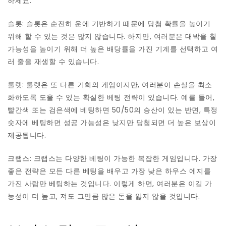
하세요.
슬롯: 슬롯은 순전히 운에 기반하기 때문에 당첨 확률을 높이기
위해 할 수 있는 것은 많지 않습니다. 하지만, 여러분은 대박을 칠
가능성을 높이기 위해 더 높은 배당률을 가진 기계를 선택하고 여
러 줄을 재생할 수 있습니다.
룰렛: 룰렛은 또 다른 기회의 게임이지만, 여러분이 손실을 최소
화하도록 도울 수 있는 확실한 베팅 전략이 있습니다. 예를 들어,
빨간색 또는 검은색에 베팅하면 50/50의 승산이 있는 반면, 특정
숫자에 베팅하면 성공 가능성은 낮지만 당첨되면 더 높은 보상이
제공됩니다.
크랩스: 크랩스는 다양한 베팅이 가능한 복잡한 게임입니다. 가장
좋은 전략은 모든 다른 베팅을 배우고 가장 낮은 하우스 에지를
가진 사람만 베팅하는 것입니다. 이렇게 하면, 여러분은 이길 가
능성이 더 높고, 져도 그만큼 많은 돈을 잃지 않을 것입니다.