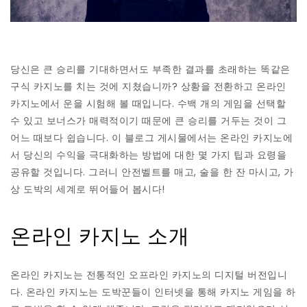
당신은 큰 승리를 기대하면서도 부족한 결과를 초래하는 똑같은
구식 카지노를 치는 것에 지쳤습니까? 상황을 전환하고 온라인
카지노에서 운을 시험해 볼 때입니다. 수백 개의 게임을 선택할
수 있고 보너스가 매력적이기 때문에 큰 승리를 거두는 것이 그
어느 때보다 쉽습니다. 이 블로그 게시물에서는 온라인 카지노에
서 당신의 수익을 극대화하는 방법에 대한 몇 가지 팁과 요령을
공유할 것입니다. 그러니 안전벨트를 매고, 술을 한 잔 마시고, 가
상 도박의 세계로 뛰어들어 봅시다!
온라인 카지노 소개
온라인 카지노는 전통적인 오프라인 카지노의 디지털 버전입니
다. 온라인 카지노는 도박꾼들이 인터넷을 통해 카지노 게임을 하