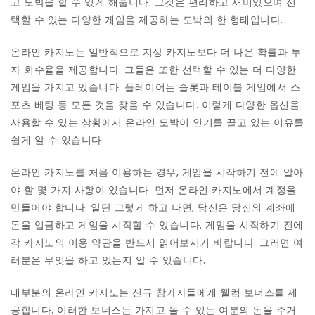
고 도박을 할 수 있게 해줍니다. 그것은 편리하고 재미있으며 선
택할 수 있는 다양한 게임을 제공하는 도박의 한 형태입니다.
온라인 카지노는 일반적으로 지상 카지노보다 더 나은 확률과 투
자 회수율을 제공합니다. 그들은 또한 선택할 수 있는 더 다양한
게임을 가지고 있습니다. 플레이어는 슬롯과 테이블 게임에서 스
포츠 베팅 등 모든 것을 찾을 수 있습니다. 이렇게 다양한 옵션을
사용할 수 있는 상황에서 온라인 도박이 인기를 끌고 있는 이유를
쉽게 알 수 있습니다.
온라인 카지노를 처음 이용하는 경우, 게임을 시작하기 전에 알아
야 할 몇 가지 사항이 있습니다. 먼저 온라인 카지노에서 계정을
만들어야 합니다. 일단 그렇게 하고 나면, 당신은 당신의 계좌에
돈을 입금하고 게임을 시작할 수 있습니다. 게임을 시작하기 전에
각 카지노의 이용 약관을 반드시 읽어보시기 바랍니다. 그러면 여
러분은 무엇을 하고 있는지 알 수 있습니다.
대부분의 온라인 카지노는 신규 참가자들에게 웰컴 보너스를 제
공합니다. 이러한 보너스는 가지고 놀 수 있는 여분의 돈을 주거