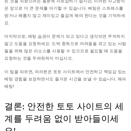
린 것을 되찾으려는 흥분에 사로잡히기 쉽지만, 이러한 사고방식
은 앞으로 더 큰 문제를 야기할 수 있습니다. 베팅은 스트레스를
받거나 해롭지 않고 재미있고 즐겁게 해야 한다는 것을 기억하세
요.
마지막으로, 베팅 습관이 문제가 되고 있다고 생각되면 주저하지
말고 도움을 요청하세요. 도박 중독으로 어려움을 겪고 있는 사람
들을 위해 많은 리소스를 사용할 수 있으므로 필요할 때 도움을
요청하는 것을 두려워하지 마십시오.
이 팁을 따르면, 여러분은 토토 사이트에서 안전하고 책임감 있는
베팅 경험을 보장하면서도 즐거운 시간을 보낼 수 있습니다. 해피
베팅!
결론: 안전한 토토 사이트의 세
계를 두려움 없이 받아들이세