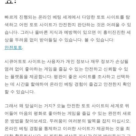
요!
빠르게 진행되는 온라인 베팅 세계에서 다양한 토토 사이트를 탐
색하고 어떤 토토 사이트가 안전한지 판단하는 것은 어려울 수 있
습니다. 그러나 올바른 지식과 예방책이 있으면 이 흥미진진한 세
상을 두려움 없이 받아들일 수 있습니다. 볼 수 있습니다:
안전토토
.
시큐어토토 사이트는 사용자가 개인 정보나 재무 정보가 손상될
염려 없이 좋아하는 게임을 즐길 수 있는 안전하고 신뢰할 수 있
는 플랫폼을 제공합니다. 평판이 좋은 사이트를 조사하고 선택하
는 데 시간을 할애하여 온라인 베팅 경험이 즐겁고 안전한지 확인
할 수 있습니다.
그래서 왜 망설이는 거지? 오늘 안전한 토토 사이트의 세계로 뛰
어들어 마음의 평화로 좋아하는 게임을 즐길 수 있는 완전히 새로
운 방법을 찾아보세요. 두려움이 여러분의 발목을 잡지 마십시오.
온라인 베팅 경험을 통제하고 이러한 사이트가 제공하는 것을 최