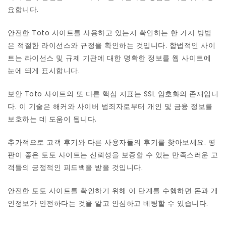
요합니다.
안전한 Toto 사이트를 사용하고 있는지 확인하는 한 가지 방법
은 적절한 라이선스와 규정을 확인하는 것입니다. 합법적인 사이
트는 라이선스 및 규제 기관에 대한 명확한 정보를 웹 사이트에
눈에 띄게 표시합니다.
보안 Toto 사이트의 또 다른 핵심 지표는 SSL 암호화의 존재입니
다. 이 기술은 해커와 사이버 범죄자로부터 개인 및 금융 정보를
보호하는 데 도움이 됩니다.
추가적으로 고객 후기와 다른 사용자들의 후기를 찾아보세요. 평
판이 좋은 토토 사이트는 신뢰성을 보증할 수 있는 만족스러운 고
객들의 긍정적인 피드백을 받을 것입니다.
안전한 토토 사이트를 확인하기 위해 이 단계를 수행하면 돈과 개
인정보가 안전하다는 것을 알고 안심하고 베팅할 수 있습니다.