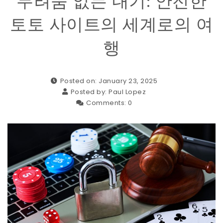
두려움 없는 내기: 안전한
토토 사이트의 세계로의 여
행
Posted on: January 23, 2025
Posted by:
Paul Lopez
Comments:
0