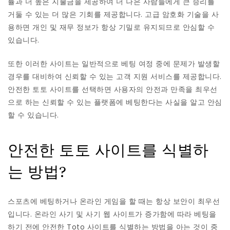
률과 더 높은 지불금을 제공하여 더 나은 사람들에게 큰 승리를
거둘 수 있는 더 많은 기회를 제공합니다. 고급 암호화 기술을 사
용하면 개인 및 재무 정보가 항상 기밀로 유지되므로 안심할 수
있습니다.
또한 이러한 사이트는 일반적으로 베팅 여정 중에 문제가 발생할
경우를 대비하여 신뢰할 수 있는 고객 지원 서비스를 제공합니다.
안전한 토토 사이트를 선택하면 사용자의 안전과 만족을 최우선
으로 하는 신뢰할 수 있는 플랫폼에 베팅한다는 사실을 알고 안심
할 수 있습니다.
안전한 토토 사이트를 식별하
는 방법?
스포츠에 베팅하거나 온라인 게임을 할 때는 항상 보안이 최우선
입니다. 온라인 사기 및 사기 웹 사이트가 증가함에 따라 베팅을
하기 전에 안전한 Toto 사이트를 식별하는 방법을 아는 것이 중