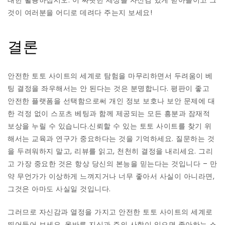
대한 활용하십시오. 이 짜릿한 세상을 자신감 있게 받아들이고 그
것이 여러분을 어디로 데려다 주는지 보세요!
결론
안전한 토토 사이트의 세계로 탐험을 마무리하면서 두려움이 베
팅 결정을 좌우해서는 안 된다는 것은 분명합니다. 평판이 좋고
안전한 플랫폼을 선택함으로써 개인 정보 보호나 보안 문제에 대
한 걱정 없이 스포츠 베팅과 함께 제공되는 모든 흥분과 잠재적
보상을 누릴 수 있습니다.신뢰할 수 있는 토토 사이트를 찾기 위
해서는 교육과 연구가 중요하다는 것을 기억하세요. 질문하는 것
을 두려워하지 말고, 리뷰를 읽고, 천천히 결정을 내리세요. 그리
고 가장 중요한 것은 항상 당신의 본능을 믿는다는 것입니다 – 만
약 무언가가 이상하게 느껴지거나 너무 좋아서 사실이 아니라면,
그것은 아마도 사실일 것입니다.
그러므로 자신감과 열정을 가지고 안전한 토토 사이트의 세계로
뛰어들어 보세요. 올바른 지식과 주의 사항이 있으면 좋아하는 스