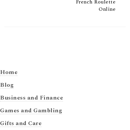
French Roulette
Online
Home
Blog
Business and Finance
Games and Gambling
Gifts and Care